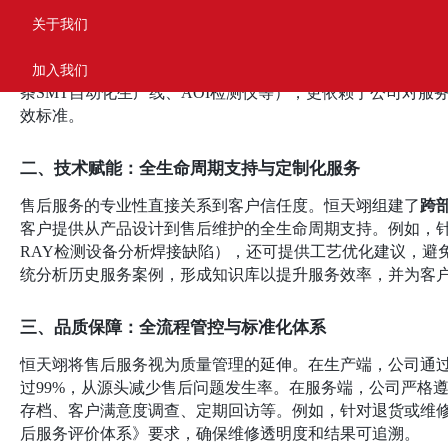
关于我们
恒天翊
在
制造行业的时效性需求，尤其在中小批量订单中，
务团队
，涵盖技术咨询、问题反馈、紧急维修等环节。例如
加入我们
通过智能仓储物流系统快速调配资源，确保客户生产不受延误
条SMT自动化生产线、AOI检测仪等），更依赖于公司对
效标准。
二、技术赋能：全生命周期支持与定制化服务
售后服务的专业性直接关系到客户信任度。恒天翊组建了
跨
客户提供从产品设计到售后维护的全生命周期支持。例如，
RAY检测设备分析焊接缺陷），还可提供工艺优化建议，避
统分析历史服务案例，形成知识库以提升服务效率，并为客
三、品质保障：全流程管控与标准化体系
恒天翊将售后服务视为质量管理的延伸。在生产端，公司通
过99%，从源头减少售后问题发生率。在服务端，公司严格
存档、客户满意度调查、定期回访等。例如，针对退货或维
后服务评价体系》要求，确保维修透明度和结果可追溯。