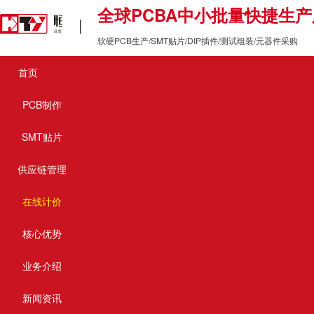
全球PCBA中小批量快捷生
让中小批量PCB&P
|
软硬PCB生产/SMT贴片/DIP插件/测试组装/元器件采购
首页
您的位置:
SMT加工厂售后有多重要？
首页 >
行业动态 >
PCB制作
SMT贴片
SMT加工厂售后有多重要？
供应链管理
恒天翊：以完善售后服务铸就客户
在线计价
在电子制造领域，产品的质量与交付速度固然重要，但售后
核心优势
天翊电子有限公司深耕PCB和PCBA制造服务近20年，始
响应机制、专业化团队支持、全流程质量保障及持续改进体
业务介绍
杆形象。
新闻资讯
一、高效响应：
24小时服务团队与快速问题解决