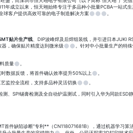
求旺盛，而深圳市恒天翊电子有限公司（以下简称“恒天翊”）凭借
11年成立以来，恒天翊始终专注于多品种小批量PCBA一站式
为全球客户提供高效可靠的电子制造解决方案
。
SMT贴片生产线
、DIP波峰焊及后焊组装线，并引进日本JUKI R
进仪器，确保贴片精度达到微米级
。针对中小批量生产的特殊
料质量
。
时数据反馈，将首件确认效率提升50%以上
。
工艺监控全流程，支持多品种灵活切换
。
检测、SPI锡膏检测及全自动炉温测试，同时引入华为同款ESD
T首件缺陷诊断”专利**（CN118071681B），通过机器学习算
提升小批量生产的容错能力
。此外，公司还探索3D打印技术