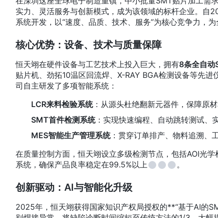
在深圳这座全球电子制造重镇，中小批量SMT贴片加工需
实力、灵活服务与创新模式，成为该领域的标杆企业。自20
系统开发，以“速度、品质、技术、服务”为核心竞争力，
核心优势：设备、技术与质量保障
恒天翊在硬件设备与工艺技术上投入巨大，拥有
8条全自动
贴片机、劲拓10温区回流焊、X-RAY BGA检测设备等先
司自主研发了多项智能系统：
LCR来料检验系统
：从源头杜绝翻新元器件，保障原材
SMT首件检测系统
：实现快速编程、自动跳转测试、实
MES智能生产管理系统
：贯穿订单排产、物料追溯、
在质量控制方面，恒天翊设立多级检测节点，包括AOI光学
系统，确保产品良率稳定在99.5%以上
。
创新驱动：AI与智能化升级
2025年，恒天翊获得国家知识产权局授权的**“基于AI的SM
别焊接异常，将缺陷诊断时间缩短至传统方法的1/3，大幅