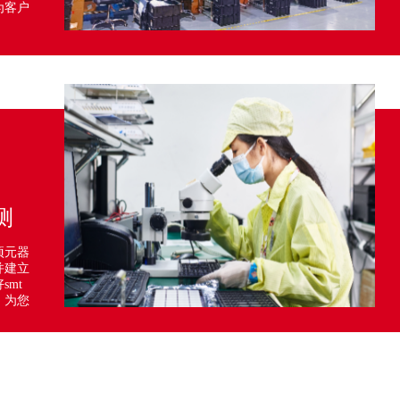
为客户
测
项元器
并建立
mt
，为您