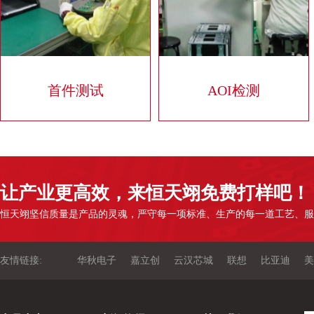
首件测试
AOI检测
让产业更高效，来恒天翊免费打样吧！
恒天翊坚信质量是产品的灵魂，严守每一项标准、生产的每一道工艺、服
友情链接:
华秋电子
嘉立创
云汉芯城
联想
比亚迪
美