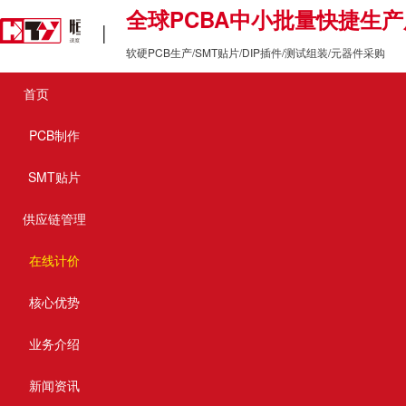
全球PCBA中小批量快捷生
让中小批量PCB&P
|
软硬PCB生产/SMT贴片/DIP插件/测试组装/元器件采购
首页
您的位置:
SMT工艺流程
首页 >
公司动态 >
PCB制作
SMT贴片
SMT工艺流程
供应链管理
SMT
在线计价
工艺流程
核心优势
PCBA
SMT
DIP
简单来说，
制程就是
加工制程与
加工制程的结
SM
装制程，单面混装制程，单面贴装和插装混合制程，双面
业务介绍
新闻资讯
PCBA
制程涉及载板、印刷、贴片、回流焊、插件、波峰焊