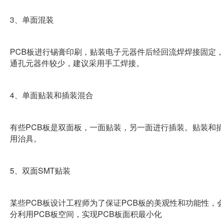
3
、单面混装
PCB
板进行锡膏印刷，贴装电子元器件后经回流焊焊接固定
通孔元器件较少，建议采用手工焊接。
4
、单面贴装和插装混合
PCB
有些
板是双面板，一面贴装，另一面进行插装。贴装和
用治具。
5
SMT
、双面
贴装
PCB
PCB
某些
板设计工程师为了保证
板的美观性和功能性，
PCB
PCB
分利用
板空间，实现
板面积最小化